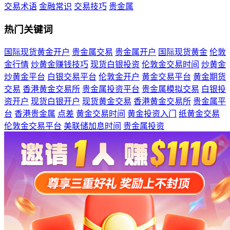
交易术语
金融常识
交易技巧
贵金属
热门关键词
国际现货黄金开户
贵金属交易
贵金属开户
国际现货黄金
伦敦
金行情
炒黄金赚钱技巧
现货白银投资
伦敦金交易时间
炒黄金
炒黄金平台
白银交易平台
伦敦金开户
黄金交易平台
黄金期货
交易
香港黄金交易所
贵金属投资平台
贵金属模拟交易
白银投
资开户
现货白银开户
现货黄金交易
香港黄金交易所
贵金属平
台
香港贵金属
点差
黄金交易时间
黄金投资入门
纸黄金交易
伦敦金交易平台
美联储加息时间
贵金属投资