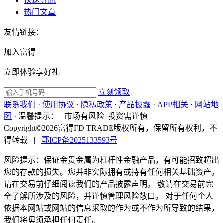
快速导航
热门文章
友情链接：
加入富得
立即体验享好礼
立刻领取
联系我们
·
使用协议
·
隐私政策
·
产品披露
·
APP相关
·
网站地
图
·
温馨提示：
市场有风险 投资需谨慎
Copyright©2026富得FD TRADE版权所有，保留所有权利，不
得转载
|
鄂ICP备2025133593号
风险提示：保证金贵金属为杠杆性金融产品，有可能招致超出
您的存款的损失。您并非实际拥有或持有任何相关基础资产。
请在交易前仔细阅读我们的产品披露声明。 敬请在交易前完
全了解所涉及的风险，并谨慎管理风险敞口。 对于任何个人
依据本网站或网站的信息采取的作为或不作为所导致的结果，
我们将毋须承担任何责任。