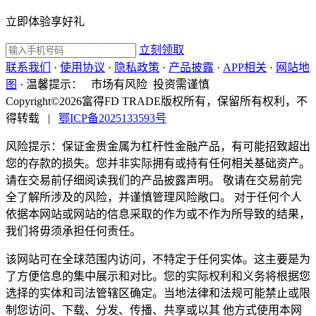
立即体验享好礼
立刻领取
联系我们
·
使用协议
·
隐私政策
·
产品披露
·
APP相关
·
网站地
图
·
温馨提示：
市场有风险 投资需谨慎
Copyright©2026富得FD TRADE版权所有，保留所有权利，不
得转载
|
鄂ICP备2025133593号
风险提示：保证金贵金属为杠杆性金融产品，有可能招致超出
您的存款的损失。您并非实际拥有或持有任何相关基础资产。
请在交易前仔细阅读我们的产品披露声明。 敬请在交易前完
全了解所涉及的风险，并谨慎管理风险敞口。 对于任何个人
依据本网站或网站的信息采取的作为或不作为所导致的结果，
我们将毋须承担任何责任。
该网站可在全球范围内访问，不特定于任何实体。这主要是为
了方便信息的集中展示和对比。您的实际权利和义务将根据您
选择的实体和司法管辖区确定。当地法律和法规可能禁止或限
制您访问、下载、分发、传播、共享或以其 他方式使用本网