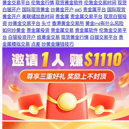
黄金交易平台
伦敦金行情
现货黄金软件
伦敦金交易时间
现货
白银开户
国际现货黄金
炒黄金开户
mt5
贵金属平台
国际现货
黄金开户
美联储加息时间
贵金属
贵金属交易平台
现货白银投
资
炒黄金交易平台
头寸
香港黄金交易所
黄金t+d有什么风险
如何炒黄金
贵金属投资
贵金属交易
贵金属软件
伦敦金交易平
台
白银投资开户
纸黄金交易
现货黄金行情
白银交易平台
贵
金属模拟交易
点差
炒黄金赚钱技巧