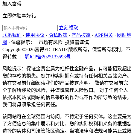
加入富得
立即体验享好礼
立刻领取
联系我们
·
使用协议
·
隐私政策
·
产品披露
·
APP相关
·
网站地
图
·
温馨提示：
市场有风险 投资需谨慎
Copyright©2026富得FD TRADE版权所有，保留所有权利，不
得转载
|
鄂ICP备2025133593号
风险提示：保证金贵金属为杠杆性金融产品，有可能招致超出
您的存款的损失。您并非实际拥有或持有任何相关基础资产。
请在交易前仔细阅读我们的产品披露声明。 敬请在交易前完
全了解所涉及的风险，并谨慎管理风险敞口。 对于任何个人
依据本网站或网站的信息采取的作为或不作为所导致的结果，
我们将毋须承担任何责任。
该网站可在全球范围内访问，不特定于任何实体。这主要是为
了方便信息的集中展示和对比。您的实际权利和义务将根据您
选择的实体和司法管辖区确定。当地法律和法规可能禁止或限