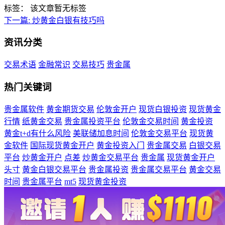
标签：
该文章暂无标签
下一篇:
炒黄金白银有技巧吗
资讯分类
交易术语
金融常识
交易技巧
贵金属
热门关键词
贵金属软件
黄金期货交易
伦敦金开户
现货白银投资
现货黄金
行情
纸黄金交易
贵金属投资平台
伦敦金交易时间
黄金投资
黄金t+d有什么风险
美联储加息时间
伦敦金交易平台
现货黄
金软件
国际现货黄金开户
黄金投资入门
贵金属交易
白银交易
平台
炒黄金开户
点差
炒黄金交易平台
贵金属
现货黄金开户
头寸
黄金白银交易平台
贵金属投资
贵金属交易平台
黄金交易
时间
贵金属平台
mt5
现货黄金投资