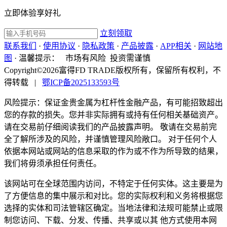
立即体验享好礼
立刻领取
联系我们
·
使用协议
·
隐私政策
·
产品披露
·
APP相关
·
网站地
图
·
温馨提示：
市场有风险 投资需谨慎
Copyright©2026富得FD TRADE版权所有，保留所有权利，不
得转载
|
鄂ICP备2025133593号
风险提示：保证金贵金属为杠杆性金融产品，有可能招致超出
您的存款的损失。您并非实际拥有或持有任何相关基础资产。
请在交易前仔细阅读我们的产品披露声明。 敬请在交易前完
全了解所涉及的风险，并谨慎管理风险敞口。 对于任何个人
依据本网站或网站的信息采取的作为或不作为所导致的结果，
我们将毋须承担任何责任。
该网站可在全球范围内访问，不特定于任何实体。这主要是为
了方便信息的集中展示和对比。您的实际权利和义务将根据您
选择的实体和司法管辖区确定。当地法律和法规可能禁止或限
制您访问、下载、分发、传播、共享或以其 他方式使用本网