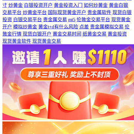
寸
炒黄金
白银投资开户
黄金投资入门
如何炒黄金
黄金白银
交易平台
炒黄金平台
国际现货黄金开户
贵金属软件
现货白银
投资
白银交易平台
贵金属交易
mt5
伦敦金交易平台
现货黄金
开户
模拟炒黄金
黄金t+d有什么风险
点差
贵金属模拟交易
伦
敦金行情
现货白银开户
黄金交易时间
纸黄金交易
黄金投资
现货黄金软件
现货黄金交易