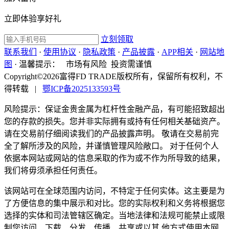
立即体验享好礼
立刻领取
联系我们
·
使用协议
·
隐私政策
·
产品披露
·
APP相关
·
网站地
图
·
温馨提示：
市场有风险 投资需谨慎
Copyright©2026富得FD TRADE版权所有，保留所有权利，不
得转载
|
鄂ICP备2025133593号
风险提示：保证金贵金属为杠杆性金融产品，有可能招致超出
您的存款的损失。您并非实际拥有或持有任何相关基础资产。
请在交易前仔细阅读我们的产品披露声明。 敬请在交易前完
全了解所涉及的风险，并谨慎管理风险敞口。 对于任何个人
依据本网站或网站的信息采取的作为或不作为所导致的结果，
我们将毋须承担任何责任。
该网站可在全球范围内访问，不特定于任何实体。这主要是为
了方便信息的集中展示和对比。您的实际权利和义务将根据您
选择的实体和司法管辖区确定。当地法律和法规可能禁止或限
制您访问、下载、分发、传播、共享或以其 他方式使用本网