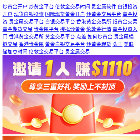
炒黄金开户
炒黄金平台
伦敦金交易时间
贵金属软件
白银投资
开户
现货白银投资
国际现货黄金开户
炒黄金交易平台
黄金投
资
贵金属交易平台
白银交易平台
香港黄金交易所
纸黄金交易
黄金期货交易
贵金属平台
模拟炒黄金
伦敦金行情
黄金投资入
门
香港黄金交易所
黄金交易平台
点差
如何炒黄金
贵金属模
拟交易
香港贵金属
黄金白银交易平台
炒黄金现货
头寸
美联
储加息时间
伦敦金交易平台
贵金属交易