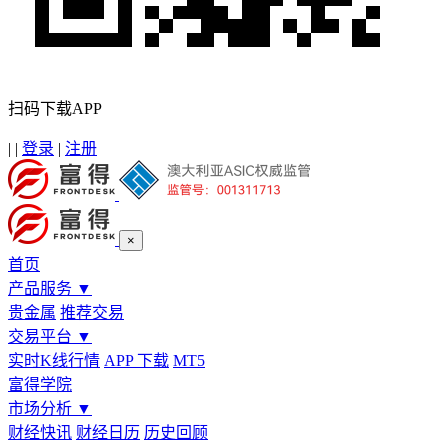
扫码下载APP
|
|
登录
|
注册
×
首页
产品服务
▼
贵金属
推荐交易
交易平台
▼
实时K线行情
APP 下载
MT5
富得学院
市场分析
▼
财经快讯
财经日历
历史回顾