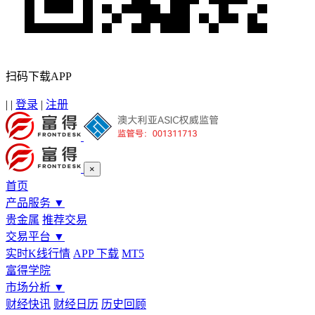
扫码下载APP
|
|
登录
|
注册
×
首页
产品服务
▼
贵金属
推荐交易
交易平台
▼
实时K线行情
APP 下载
MT5
富得学院
市场分析
▼
财经快讯
财经日历
历史回顾