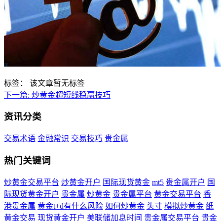
标签：
该文章暂无标签
下一篇:
炒黄金超短线稳赢技巧
资讯分类
交易术语
金融常识
交易技巧
贵金属
热门关键词
炒黄金交易平台
炒黄金开户
国际现货黄金
mt5
贵金属开户
国
际现货黄金开户
贵金属
炒黄金
贵金属平台
黄金交易平台
香
港贵金属
黄金t+d有什么风险
如何炒黄金
头寸
模拟炒黄金
纸
黄金交易
现货黄金开户
美联储加息时间
贵金属交易平台
贵金