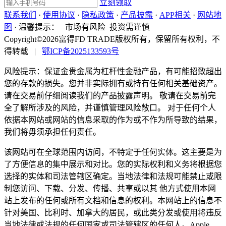
立刻领取
联系我们
·
使用协议
·
隐私政策
·
产品披露
·
APP相关
·
网站地
图
·
温馨提示：
市场有风险 投资需谨慎
Copyright©2026富得FD TRADE版权所有，保留所有权利，不
得转载
|
鄂ICP备2025133593号
风险提示：保证金贵金属为杠杆性金融产品，有可能招致超出
您的存款的损失。您并非实际拥有或持有任何相关基础资产。
请在交易前仔细阅读我们的产品披露声明。 敬请在交易前完
全了解所涉及的风险，并谨慎管理风险敞口。 对于任何个人
依据本网站或网站的信息采取的作为或不作为所导致的结果，
我们将毋须承担任何责任。
该网站可在全球范围内访问，不特定于任何实体。这主要是为
了方便信息的集中展示和对比。您的实际权利和义务将根据您
选择的实体和司法管辖区确定。当地法律和法规可能禁止或限
制您访问、下载、分发、传播、共享或以其 他方式使用本网
站上发布的任何或所有文档和信息的权利。本网站上的信息不
针对美国、比利时、加拿大的居民，或此类分发或使用将违反
当地法律或法规的任何国家或司法管辖区的任何人。Apple、