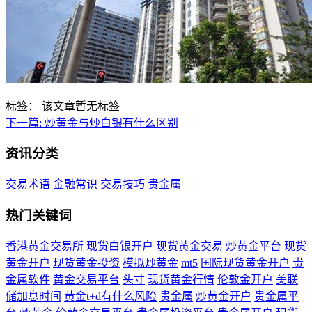
标签：
该文章暂无标签
下一篇:
炒黄金与炒白银有什么区别
资讯分类
交易术语
金融常识
交易技巧
贵金属
热门关键词
香港黄金交易所
现货白银开户
现货黄金交易
炒黄金平台
现货
黄金开户
现货黄金投资
模拟炒黄金
mt5
国际现货黄金开户
贵
金属软件
黄金交易平台
头寸
现货黄金行情
伦敦金开户
美联
储加息时间
黄金t+d有什么风险
贵金属
炒黄金开户
贵金属平