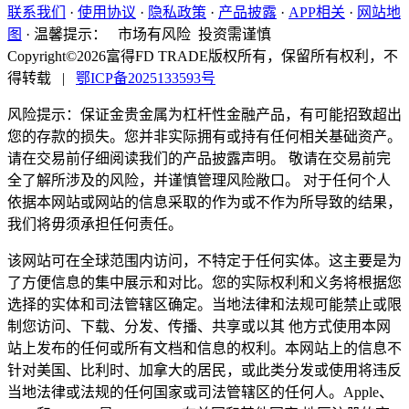
联系我们
·
使用协议
·
隐私政策
·
产品披露
·
APP相关
·
网站地
图
·
温馨提示：
市场有风险 投资需谨慎
Copyright©2026富得FD TRADE版权所有，保留所有权利，不
得转载
|
鄂ICP备2025133593号
风险提示：保证金贵金属为杠杆性金融产品，有可能招致超出
您的存款的损失。您并非实际拥有或持有任何相关基础资产。
请在交易前仔细阅读我们的产品披露声明。 敬请在交易前完
全了解所涉及的风险，并谨慎管理风险敞口。 对于任何个人
依据本网站或网站的信息采取的作为或不作为所导致的结果，
我们将毋须承担任何责任。
该网站可在全球范围内访问，不特定于任何实体。这主要是为
了方便信息的集中展示和对比。您的实际权利和义务将根据您
选择的实体和司法管辖区确定。当地法律和法规可能禁止或限
制您访问、下载、分发、传播、共享或以其 他方式使用本网
站上发布的任何或所有文档和信息的权利。本网站上的信息不
针对美国、比利时、加拿大的居民，或此类分发或使用将违反
当地法律或法规的任何国家或司法管辖区的任何人。Apple、