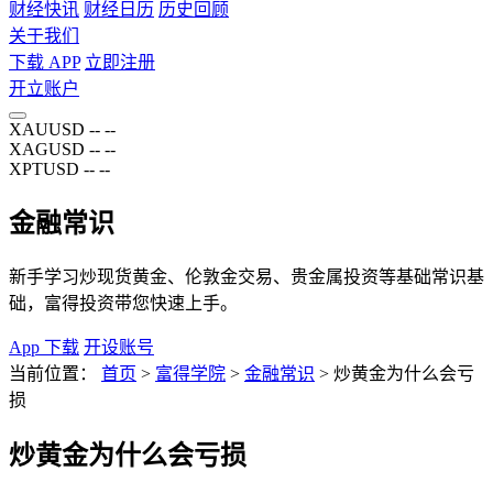
财经快讯
财经日历
历史回顾
关于我们
下载 APP
立即注册
开立账户
XAUUSD
--
--
XAGUSD
--
--
XPTUSD
--
--
金融常识
新手学习炒现货黄金、伦敦金交易、贵金属投资等基础常识基
础，富得投资带您快速上手。
App 下载
开设账号
当前位置：
首页
>
富得学院
>
金融常识
>
炒黄金为什么会亏
损
炒黄金为什么会亏损