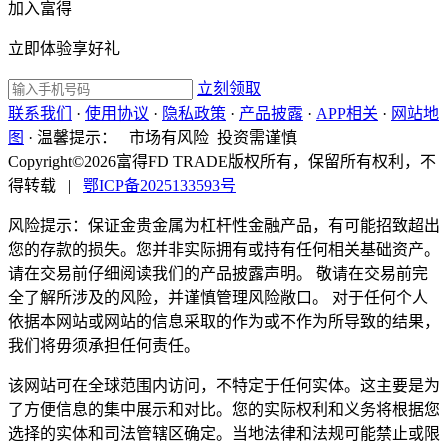
加入富得
立即体验享好礼
立刻领取
联系我们
·
使用协议
·
隐私政策
·
产品披露
·
APP相关
·
网站地
图
·
温馨提示：
市场有风险 投资需谨慎
Copyright©2026富得FD TRADE版权所有，保留所有权利，不
得转载
|
鄂ICP备2025133593号
风险提示：保证金贵金属为杠杆性金融产品，有可能招致超出
您的存款的损失。您并非实际拥有或持有任何相关基础资产。
请在交易前仔细阅读我们的产品披露声明。 敬请在交易前完
全了解所涉及的风险，并谨慎管理风险敞口。 对于任何个人
依据本网站或网站的信息采取的作为或不作为所导致的结果，
我们将毋须承担任何责任。
该网站可在全球范围内访问，不特定于任何实体。这主要是为
了方便信息的集中展示和对比。您的实际权利和义务将根据您
选择的实体和司法管辖区确定。当地法律和法规可能禁止或限