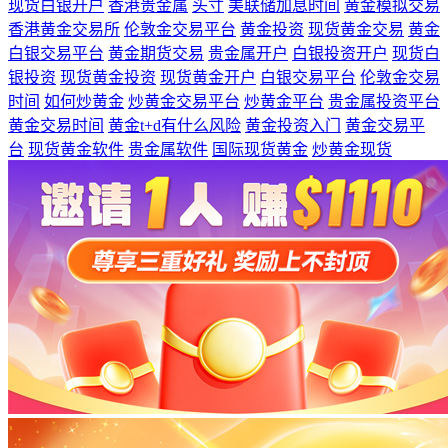
现货白银开户
香港贵金属
头寸
美联储加息时间
黄金模拟交易
香港黄金交易所
伦敦金交易平台
黄金投资
现货黄金交易
黄金
白银交易平台
黄金期货交易
贵金属开户
白银投资开户
现货白
银投资
现货黄金投资
现货黄金开户
白银交易平台
伦敦金交易
时间
如何炒黄金
炒黄金交易平台
炒黄金平台
贵金属投资平台
黄金交易时间
黄金t+d有什么风险
黄金投资入门
黄金交易平
台
现货黄金软件
贵金属软件
国际现货黄金
炒黄金现货