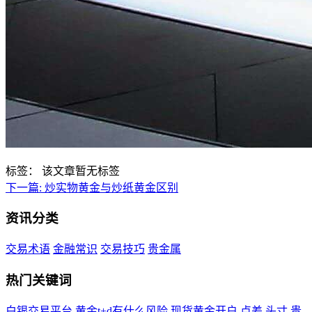
标签：
该文章暂无标签
下一篇:
炒实物黄金与炒纸黄金区别
资讯分类
交易术语
金融常识
交易技巧
贵金属
热门关键词
白银交易平台
黄金t+d有什么风险
现货黄金开户
点差
头寸
贵