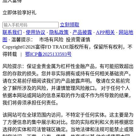
加入富得
立即体验享好礼
立刻领取
联系我们
·
使用协议
·
隐私政策
·
产品披露
·
APP相关
·
网站地
图
·
温馨提示：
市场有风险 投资需谨慎
Copyright©2026富得FD TRADE版权所有，保留所有权利，不
得转载
|
鄂ICP备2025133593号
风险提示：保证金贵金属为杠杆性金融产品，有可能招致超出
您的存款的损失。您并非实际拥有或持有任何相关基础资产。
请在交易前仔细阅读我们的产品披露声明。 敬请在交易前完
全了解所涉及的风险，并谨慎管理风险敞口。 对于任何个人
依据本网站或网站的信息采取的作为或不作为所导致的结果，
我们将毋须承担任何责任。
该网站可在全球范围内访问，不特定于任何实体。这主要是为
了方便信息的集中展示和对比。您的实际权利和义务将根据您
选择的实体和司法管辖区确定。当地法律和法规可能禁止或限