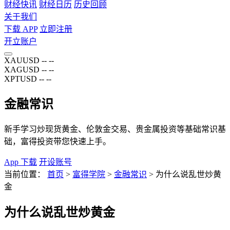
财经快讯
财经日历
历史回顾
关于我们
下载 APP
立即注册
开立账户
XAUUSD
--
--
XAGUSD
--
--
XPTUSD
--
--
金融常识
新手学习炒现货黄金、伦敦金交易、贵金属投资等基础常识基
础，富得投资带您快速上手。
App 下载
开设账号
当前位置：
首页
>
富得学院
>
金融常识
>
为什么说乱世炒黄
金
为什么说乱世炒黄金