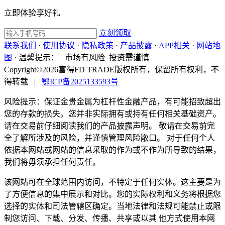
立即体验享好礼
立刻领取
联系我们
·
使用协议
·
隐私政策
·
产品披露
·
APP相关
·
网站地
图
·
温馨提示：
市场有风险 投资需谨慎
Copyright©2026富得FD TRADE版权所有，保留所有权利，不
得转载
|
鄂ICP备2025133593号
风险提示：保证金贵金属为杠杆性金融产品，有可能招致超出
您的存款的损失。您并非实际拥有或持有任何相关基础资产。
请在交易前仔细阅读我们的产品披露声明。 敬请在交易前完
全了解所涉及的风险，并谨慎管理风险敞口。 对于任何个人
依据本网站或网站的信息采取的作为或不作为所导致的结果，
我们将毋须承担任何责任。
该网站可在全球范围内访问，不特定于任何实体。这主要是为
了方便信息的集中展示和对比。您的实际权利和义务将根据您
选择的实体和司法管辖区确定。当地法律和法规可能禁止或限
制您访问、下载、分发、传播、共享或以其 他方式使用本网