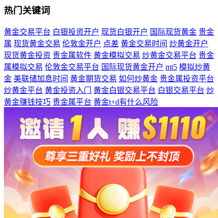
热门关键词
黄金交易平台
白银投资开户
现货白银开户
国际现货黄金
贵金
属
现货黄金交易
伦敦金开户
点差
黄金交易时间
炒黄金开户
现货黄金投资
贵金属软件
黄金模拟交易
炒黄金交易平台
贵金
属模拟交易
伦敦金交易平台
国际现货黄金开户
mt5
模拟炒黄
金
美联储加息时间
黄金期货交易
如何炒黄金
贵金属投资平台
炒黄金平台
黄金投资入门
黄金白银交易平台
白银交易平台
炒
黄金赚钱技巧
贵金属平台
黄金t+d有什么风险