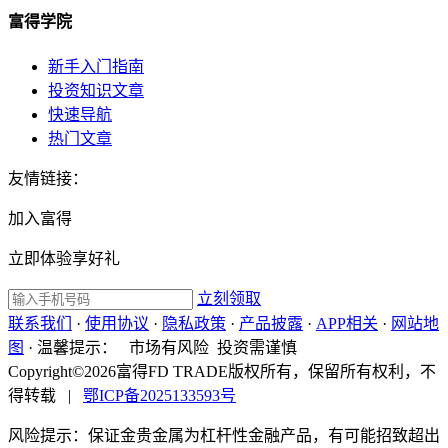
富得学院
新手入门指南
投资知识文章
快速导航
热门文章
友情链接：
加入富得
立即体验享好礼
立刻领取
联系我们
·
使用协议
·
隐私政策
·
产品披露
·
APP相关
·
网站地
图
·
温馨提示：
市场有风险 投资需谨慎
Copyright©2026富得FD TRADE版权所有，保留所有权利，不
得转载
|
鄂ICP备2025133593号
风险提示：保证金贵金属为杠杆性金融产品，有可能招致超出