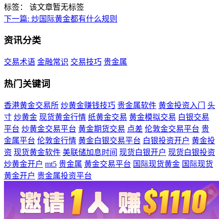
标签：
该文章暂无标签
下一篇:
炒国际黄金都有什么规则
资讯分类
交易术语
金融常识
交易技巧
贵金属
热门关键词
香港黄金交易所
炒黄金赚钱技巧
贵金属软件
黄金投资入门
头
寸
炒黄金
现货黄金行情
纸黄金交易
黄金模拟交易
白银交易
平台
炒黄金交易平台
黄金期货交易
点差
伦敦金交易平台
贵
金属平台
伦敦金行情
黄金白银交易平台
白银投资开户
黄金投
资
现货黄金软件
美联储加息时间
现货白银开户
现货白银投资
炒黄金开户
mt5
贵金属
黄金交易平台
国际现货黄金
国际现货
黄金开户
贵金属投资平台