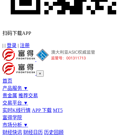
扫码下载APP
|
|
登录
|
注册
×
首页
产品服务
▼
贵金属
推荐交易
交易平台
▼
实时K线行情
APP 下载
MT5
富得学院
市场分析
▼
财经快讯
财经日历
历史回顾