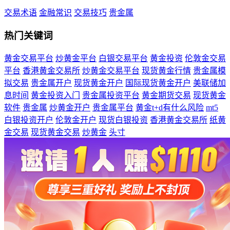
交易术语
金融常识
交易技巧
贵金属
热门关键词
黄金交易平台
炒黄金平台
白银交易平台
黄金投资
伦敦金交易
平台
香港黄金交易所
炒黄金交易平台
现货黄金行情
贵金属模
拟交易
贵金属开户
现货黄金开户
国际现货黄金开户
美联储加
息时间
黄金投资入门
贵金属投资平台
黄金期货交易
现货黄金
软件
贵金属
炒黄金开户
贵金属平台
黄金t+d有什么风险
mt5
白银投资开户
伦敦金开户
现货白银投资
香港黄金交易所
纸黄
金交易
现货黄金交易
炒黄金
头寸