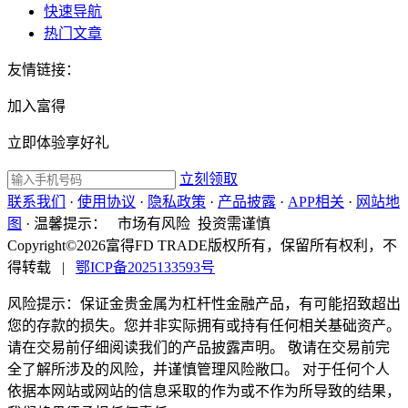
快速导航
热门文章
友情链接：
加入富得
立即体验享好礼
立刻领取
联系我们
·
使用协议
·
隐私政策
·
产品披露
·
APP相关
·
网站地
图
·
温馨提示：
市场有风险 投资需谨慎
Copyright©2026富得FD TRADE版权所有，保留所有权利，不
得转载
|
鄂ICP备2025133593号
风险提示：保证金贵金属为杠杆性金融产品，有可能招致超出
您的存款的损失。您并非实际拥有或持有任何相关基础资产。
请在交易前仔细阅读我们的产品披露声明。 敬请在交易前完
全了解所涉及的风险，并谨慎管理风险敞口。 对于任何个人
依据本网站或网站的信息采取的作为或不作为所导致的结果，