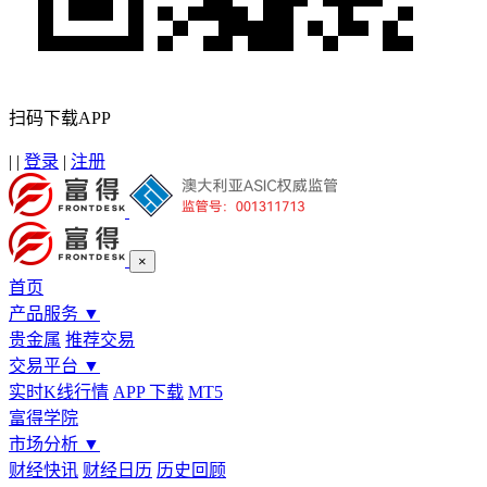
扫码下载APP
|
|
登录
|
注册
×
首页
产品服务
▼
贵金属
推荐交易
交易平台
▼
实时K线行情
APP 下载
MT5
富得学院
市场分析
▼
财经快讯
财经日历
历史回顾