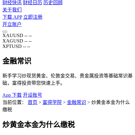
财经快讯
财经日历
历史回顾
关于我们
下载 APP
立即注册
开立账户
XAUUSD
--
--
XAGUSD
--
--
XPTUSD
--
--
金融常识
新手学习炒现货黄金、伦敦金交易、贵金属投资等基础常识基
础，富得投资带您快速上手。
App 下载
开设账号
当前位置：
首页
>
富得学院
>
金融常识
>
炒黄金本金为什么
缴税
炒黄金本金为什么缴税