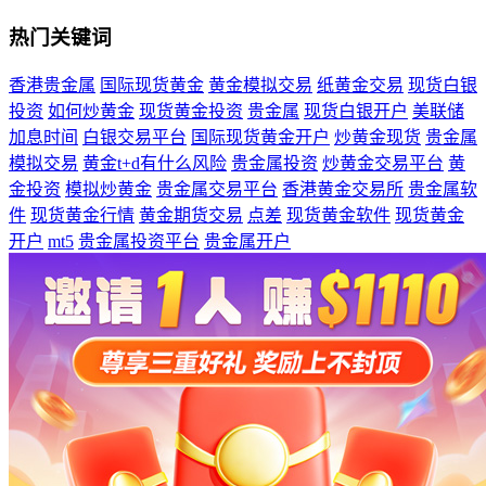
热门关键词
香港贵金属
国际现货黄金
黄金模拟交易
纸黄金交易
现货白银
投资
如何炒黄金
现货黄金投资
贵金属
现货白银开户
美联储
加息时间
白银交易平台
国际现货黄金开户
炒黄金现货
贵金属
模拟交易
黄金t+d有什么风险
贵金属投资
炒黄金交易平台
黄
金投资
模拟炒黄金
贵金属交易平台
香港黄金交易所
贵金属软
件
现货黄金行情
黄金期货交易
点差
现货黄金软件
现货黄金
开户
mt5
贵金属投资平台
贵金属开户