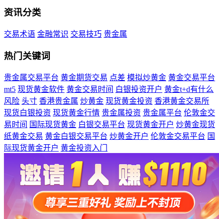
资讯分类
交易术语
金融常识
交易技巧
贵金属
热门关键词
贵金属交易平台
黄金期货交易
点差
模拟炒黄金
黄金交易平台
mt5
现货黄金软件
黄金交易时间
白银投资开户
黄金t+d有什么
风险
头寸
香港贵金属
炒黄金
现货黄金投资
香港黄金交易所
现货白银投资
现货黄金行情
贵金属投资
贵金属平台
伦敦金交
易时间
国际现货黄金
白银交易平台
现货黄金开户
炒黄金现货
纸黄金交易
黄金白银交易平台
炒黄金开户
伦敦金交易平台
国
际现货黄金开户
黄金投资入门