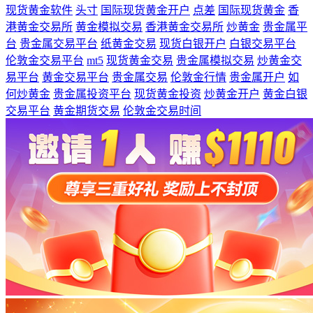
现货黄金软件
头寸
国际现货黄金开户
点差
国际现货黄金
香
港黄金交易所
黄金模拟交易
香港黄金交易所
炒黄金
贵金属平
台
贵金属交易平台
纸黄金交易
现货白银开户
白银交易平台
伦敦金交易平台
mt5
现货黄金交易
贵金属模拟交易
炒黄金交
易平台
黄金交易平台
贵金属交易
伦敦金行情
贵金属开户
如
何炒黄金
贵金属投资平台
现货黄金投资
炒黄金开户
黄金白银
交易平台
黄金期货交易
伦敦金交易时间