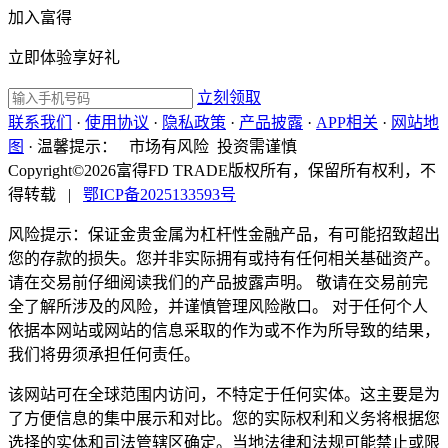
加入富得
立即体验享好礼
立刻领取
联系我们
·
使用协议
·
隐私政策
·
产品披露
·
APP相关
·
网站地
图
·
温馨提示：
市场有风险 投资需谨慎
Copyright©2026富得FD TRADE版权所有，保留所有权利，不
得转载
|
鄂ICP备2025133593号
风险提示：保证金贵金属为杠杆性金融产品，有可能招致超出
您的存款的损失。您并非实际拥有或持有任何相关基础资产。
请在交易前仔细阅读我们的产品披露声明。 敬请在交易前完
全了解所涉及的风险，并谨慎管理风险敞口。 对于任何个人
依据本网站或网站的信息采取的作为或不作为所导致的结果，
我们将毋须承担任何责任。
该网站可在全球范围内访问，不特定于任何实体。这主要是为
了方便信息的集中展示和对比。您的实际权利和义务将根据您
选择的实体和司法管辖区确定。当地法律和法规可能禁止或限