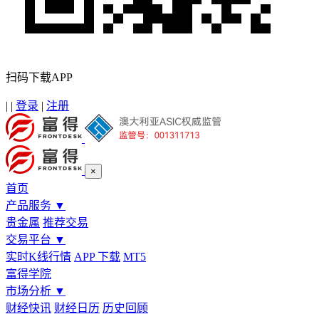
扫码下载APP
|
|
登录
|
注册
×
首页
产品服务
▼
贵金属
推荐交易
交易平台
▼
实时K线行情
APP 下载
MT5
富得学院
市场分析
▼
财经快讯
财经日历
历史回顾