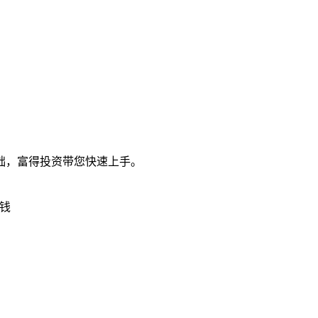
础，富得投资带您快速上手。
钱