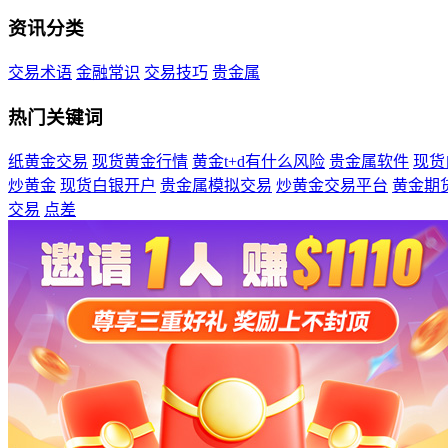
资讯分类
交易术语
金融常识
交易技巧
贵金属
热门关键词
纸黄金交易
现货黄金行情
黄金t+d有什么风险
贵金属软件
现货
炒黄金
现货白银开户
贵金属模拟交易
炒黄金交易平台
黄金期
交易
点差