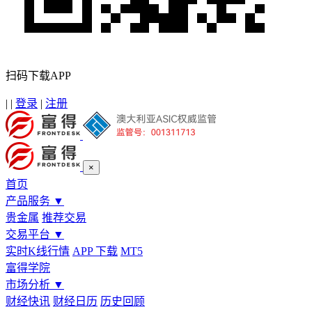
扫码下载APP
|
|
登录
|
注册
×
首页
产品服务
▼
贵金属
推荐交易
交易平台
▼
实时K线行情
APP 下载
MT5
富得学院
市场分析
▼
财经快讯
财经日历
历史回顾