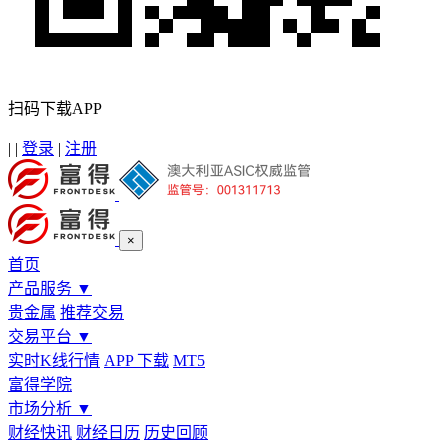
扫码下载APP
|
|
登录
|
注册
×
首页
产品服务
▼
贵金属
推荐交易
交易平台
▼
实时K线行情
APP 下载
MT5
富得学院
市场分析
▼
财经快讯
财经日历
历史回顾