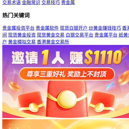
交易术语
金融常识
交易技巧
贵金属
热门关键词
贵金属投资平台
贵金属软件
现货白银开户
炒黄金赚钱技巧
香
间
现货黄金投资
现货黄金交易
白银交易平台
贵金属平台
纸黄
户
黄金模拟交易
香港黄金交易所