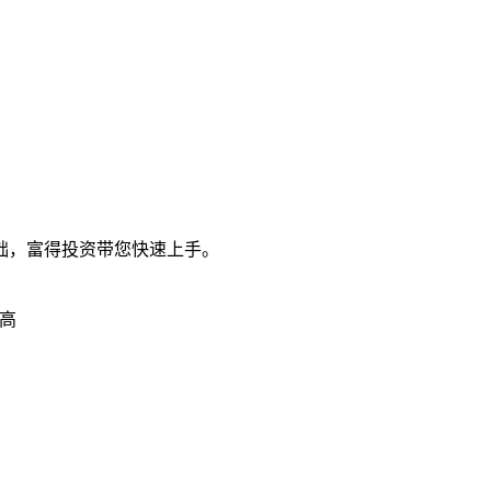
础，富得投资带您快速上手。
高