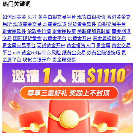
热门关键词
如何炒黄金
头寸
黄金白银交易平台
现货白银投资
香港黄金交
易所
现货黄金交易
炒黄金现货
现货黄金软件
白银交易平台
贵金属软件
伦敦金行情
贵金属投资
美联储加息时间
黄金期货
交易
国际现货黄金
炒黄金平台
炒黄金开户
贵金属模拟交易
贵金属交易平台
现货黄金开户
黄金投资入门
贵金属
黄金交易
平台
mt5
黄金t+d有什么风险
纸黄金交易
炒黄金赚钱技巧
贵
金属平台
现货白银开户
贵金属交易