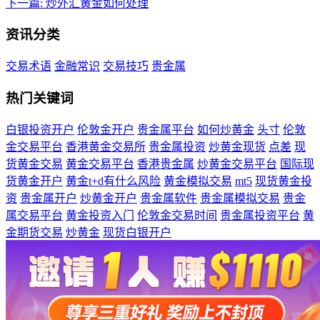
下一篇:
炒外汇黄金如何处理
资讯分类
交易术语
金融常识
交易技巧
贵金属
热门关键词
白银投资开户
伦敦金开户
贵金属平台
如何炒黄金
头寸
伦敦
金交易平台
香港黄金交易所
贵金属投资
炒黄金现货
点差
现
货黄金交易
黄金交易平台
香港贵金属
炒黄金交易平台
国际现
货黄金开户
黄金t+d有什么风险
黄金模拟交易
mt5
现货黄金投
资
贵金属开户
炒黄金开户
贵金属软件
贵金属模拟交易
贵金
属交易平台
黄金投资入门
伦敦金交易时间
贵金属投资平台
黄
金期货交易
炒黄金
现货白银开户