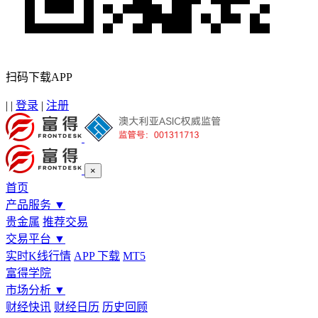
扫码下载APP
|
|
登录
|
注册
×
首页
产品服务
▼
贵金属
推荐交易
交易平台
▼
实时K线行情
APP 下载
MT5
富得学院
市场分析
▼
财经快讯
财经日历
历史回顾