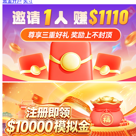
敦金开户
头寸