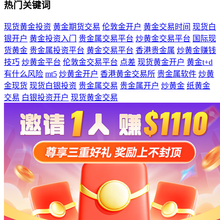
热门关键词
现货黄金投资
黄金期货交易
伦敦金开户
黄金交易时间
现货白
银开户
黄金投资入门
贵金属交易平台
炒黄金交易平台
国际现
货黄金
贵金属投资平台
黄金交易平台
香港贵金属
炒黄金赚钱
技巧
炒黄金平台
伦敦金交易平台
点差
现货黄金开户
黄金t+d
有什么风险
mt5
炒黄金开户
香港黄金交易所
贵金属软件
炒黄
金现货
现货白银投资
贵金属交易
贵金属开户
炒黄金
纸黄金
交易
白银投资开户
现货黄金交易