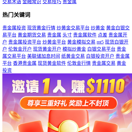
交易术语
金融常识
交易技巧
贵金属
热门关键词
贵金属投资
现货黄金行情
炒黄金交易平台
炒黄金
黄金白银交
易平台
黄金期货交易
贵金属
头寸
贵金属软件
点差
贵金属开
户
贵金属投资平台
炒黄金平台
黄金模拟交易
mt5
现货白银开
户
伦敦金开户
现货黄金开户
模拟炒黄金
白银交易平台
贵金
属交易平台
美联储加息时间
纸黄金交易
白银投资开户
贵金属
平台
香港贵金属
现货黄金软件
伦敦金行情
贵金属交易
黄金
投资