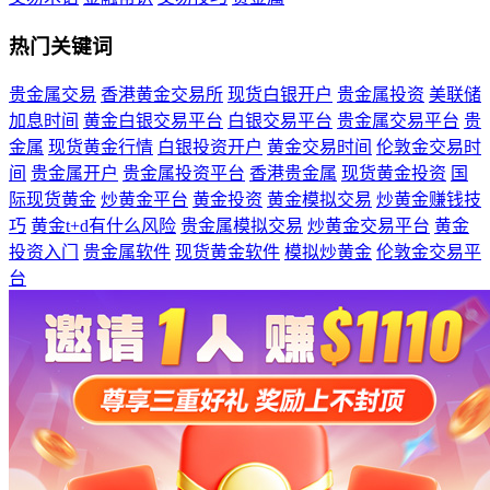
热门关键词
贵金属交易
香港黄金交易所
现货白银开户
贵金属投资
美联储
加息时间
黄金白银交易平台
白银交易平台
贵金属交易平台
贵
金属
现货黄金行情
白银投资开户
黄金交易时间
伦敦金交易时
间
贵金属开户
贵金属投资平台
香港贵金属
现货黄金投资
国
际现货黄金
炒黄金平台
黄金投资
黄金模拟交易
炒黄金赚钱技
巧
黄金t+d有什么风险
贵金属模拟交易
炒黄金交易平台
黄金
投资入门
贵金属软件
现货黄金软件
模拟炒黄金
伦敦金交易平
台