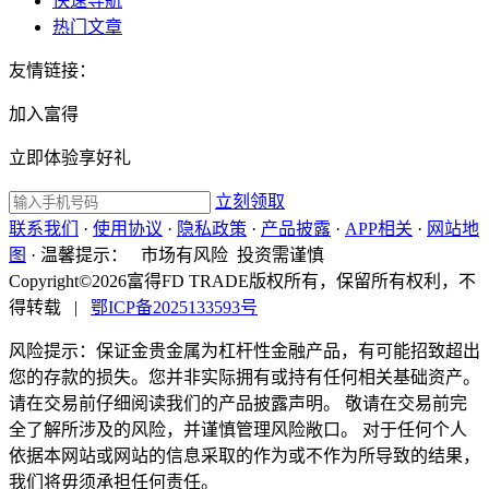
快速导航
热门文章
友情链接：
加入富得
立即体验享好礼
立刻领取
联系我们
·
使用协议
·
隐私政策
·
产品披露
·
APP相关
·
网站地
图
·
温馨提示：
市场有风险 投资需谨慎
Copyright©2026富得FD TRADE版权所有，保留所有权利，不
得转载
|
鄂ICP备2025133593号
风险提示：保证金贵金属为杠杆性金融产品，有可能招致超出
您的存款的损失。您并非实际拥有或持有任何相关基础资产。
请在交易前仔细阅读我们的产品披露声明。 敬请在交易前完
全了解所涉及的风险，并谨慎管理风险敞口。 对于任何个人
依据本网站或网站的信息采取的作为或不作为所导致的结果，
我们将毋须承担任何责任。