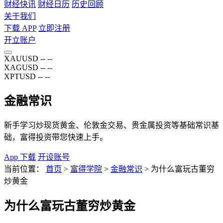
财经快讯
财经日历
历史回顾
关于我们
下载 APP
立即注册
开立账户
XAUUSD
--
--
XAGUSD
--
--
XPTUSD
--
--
金融常识
新手学习炒现货黄金、伦敦金交易、贵金属投资等基础常识基
础，富得投资带您快速上手。
App 下载
开设账号
当前位置：
首页
>
富得学院
>
金融常识
>
为什么富玩古董穷
炒黄金
为什么富玩古董穷炒黄金