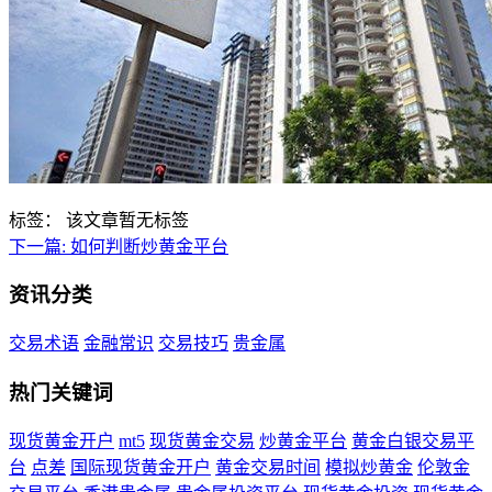
标签：
该文章暂无标签
下一篇:
如何判断炒黄金平台
资讯分类
交易术语
金融常识
交易技巧
贵金属
热门关键词
现货黄金开户
mt5
现货黄金交易
炒黄金平台
黄金白银交易平
台
点差
国际现货黄金开户
黄金交易时间
模拟炒黄金
伦敦金