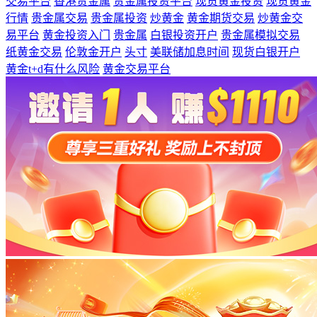
交易平台
香港贵金属
贵金属投资平台
现货黄金投资
现货黄金
行情
贵金属交易
贵金属投资
炒黄金
黄金期货交易
炒黄金交
易平台
黄金投资入门
贵金属
白银投资开户
贵金属模拟交易
纸黄金交易
伦敦金开户
头寸
美联储加息时间
现货白银开户
黄金t+d有什么风险
黄金交易平台