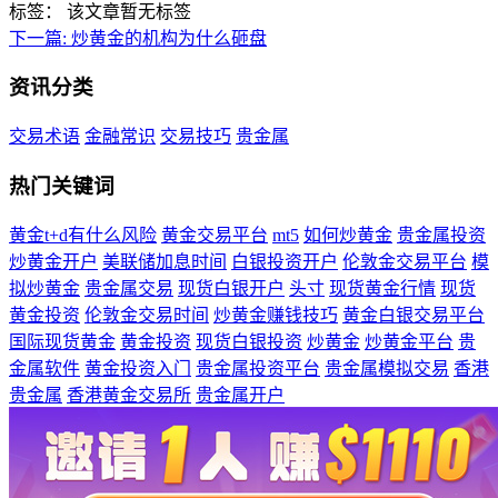
标签：
该文章暂无标签
下一篇:
炒黄金的机构为什么砸盘
资讯分类
交易术语
金融常识
交易技巧
贵金属
热门关键词
黄金t+d有什么风险
黄金交易平台
mt5
如何炒黄金
贵金属投资
炒黄金开户
美联储加息时间
白银投资开户
伦敦金交易平台
模
拟炒黄金
贵金属交易
现货白银开户
头寸
现货黄金行情
现货
黄金投资
伦敦金交易时间
炒黄金赚钱技巧
黄金白银交易平台
国际现货黄金
黄金投资
现货白银投资
炒黄金
炒黄金平台
贵
金属软件
黄金投资入门
贵金属投资平台
贵金属模拟交易
香港
贵金属
香港黄金交易所
贵金属开户