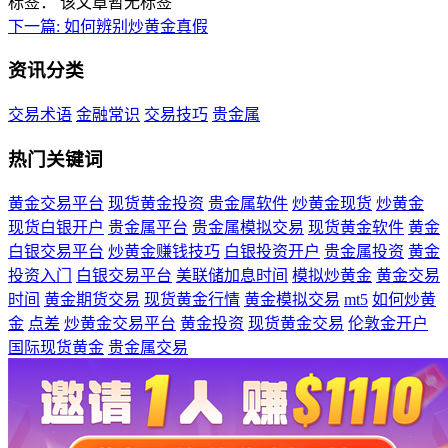
标签：
该文章暂无标签
下一篇:
如何辨别炒黄金真假
资讯分类
交易术语
金融常识
交易技巧
贵金属
热门关键词
黄金交易平台
现货黄金投资
贵金属软件
炒黄金现货
炒黄金
现货白银开户
贵金属平台
贵金属模拟交易
现货黄金软件
黄金
白银交易平台
炒黄金赚钱技巧
白银投资开户
贵金属投资
黄金
投资入门
白银交易平台
美联储加息时间
模拟炒黄金
黄金交易
时间
黄金期货交易
现货黄金行情
黄金模拟交易
mt5
如何炒黄
金
点差
炒黄金交易平台
黄金投资
现货黄金交易
伦敦金开户
国际现货黄金
贵金属交易