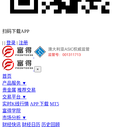
扫码下载APP
|
|
登录
|
注册
×
首页
产品服务
▼
贵金属
推荐交易
交易平台
▼
实时K线行情
APP 下载
MT5
富得学院
市场分析
▼
财经快讯
财经日历
历史回顾