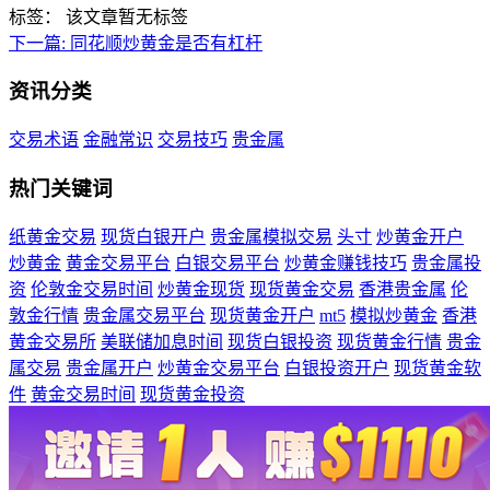
标签：
该文章暂无标签
下一篇:
同花顺炒黄金是否有杠杆
资讯分类
交易术语
金融常识
交易技巧
贵金属
热门关键词
纸黄金交易
现货白银开户
贵金属模拟交易
头寸
炒黄金开户
炒黄金
黄金交易平台
白银交易平台
炒黄金赚钱技巧
贵金属投
资
伦敦金交易时间
炒黄金现货
现货黄金交易
香港贵金属
伦
敦金行情
贵金属交易平台
现货黄金开户
mt5
模拟炒黄金
香港
黄金交易所
美联储加息时间
现货白银投资
现货黄金行情
贵金
属交易
贵金属开户
炒黄金交易平台
白银投资开户
现货黄金软
件
黄金交易时间
现货黄金投资