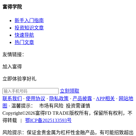
富得学院
新手入门指南
投资知识文章
快速导航
热门文章
友情链接：
加入富得
立即体验享好礼
立刻领取
联系我们
·
使用协议
·
隐私政策
·
产品披露
·
APP相关
·
网站地
图
·
温馨提示：
市场有风险 投资需谨慎
Copyright©2026富得FD TRADE版权所有，保留所有权利，不
得转载
|
鄂ICP备2025133593号
风险提示：保证金贵金属为杠杆性金融产品，有可能招致超出