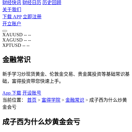
财经快讯
财经日历
历史回顾
关于我们
下载 APP
立即注册
开立账户
XAUUSD
--
--
XAGUSD
--
--
XPTUSD
--
--
金融常识
新手学习炒现货黄金、伦敦金交易、贵金属投资等基础常识基
础，富得投资带您快速上手。
App 下载
开设账号
当前位置：
首页
>
富得学院
>
金融常识
>
成子西为什么炒黄
金会亏
成子西为什么炒黄金会亏