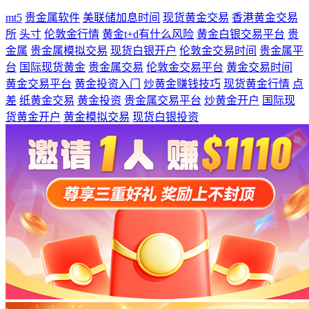
mt5
贵金属软件
美联储加息时间
现货黄金交易
香港黄金交易
所
头寸
伦敦金行情
黄金t+d有什么风险
黄金白银交易平台
贵
金属
贵金属模拟交易
现货白银开户
伦敦金交易时间
贵金属平
台
国际现货黄金
贵金属交易
伦敦金交易平台
黄金交易时间
黄金交易平台
黄金投资入门
炒黄金赚钱技巧
现货黄金行情
点
差
纸黄金交易
黄金投资
贵金属交易平台
炒黄金开户
国际现
货黄金开户
黄金模拟交易
现货白银投资