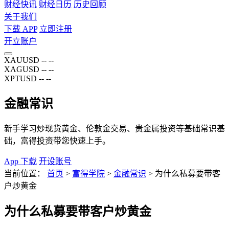
财经快讯
财经日历
历史回顾
关于我们
下载 APP
立即注册
开立账户
XAUUSD
--
--
XAGUSD
--
--
XPTUSD
--
--
金融常识
新手学习炒现货黄金、伦敦金交易、贵金属投资等基础常识基
础，富得投资带您快速上手。
App 下载
开设账号
当前位置：
首页
>
富得学院
>
金融常识
>
为什么私募要带客
户炒黄金
为什么私募要带客户炒黄金