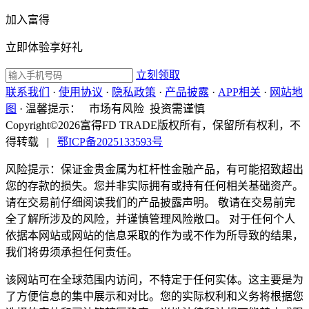
加入富得
立即体验享好礼
立刻领取
联系我们
·
使用协议
·
隐私政策
·
产品披露
·
APP相关
·
网站地
图
·
温馨提示：
市场有风险 投资需谨慎
Copyright©2026富得FD TRADE版权所有，保留所有权利，不
得转载
|
鄂ICP备2025133593号
风险提示：保证金贵金属为杠杆性金融产品，有可能招致超出
您的存款的损失。您并非实际拥有或持有任何相关基础资产。
请在交易前仔细阅读我们的产品披露声明。 敬请在交易前完
全了解所涉及的风险，并谨慎管理风险敞口。 对于任何个人
依据本网站或网站的信息采取的作为或不作为所导致的结果，
我们将毋须承担任何责任。
该网站可在全球范围内访问，不特定于任何实体。这主要是为
了方便信息的集中展示和对比。您的实际权利和义务将根据您