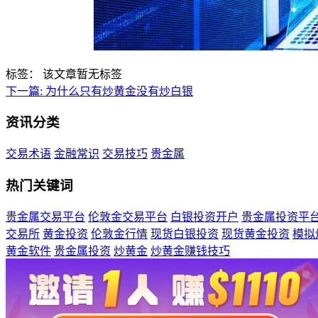
标签：
该文章暂无标签
下一篇:
为什么只有炒黄金没有炒白银
资讯分类
交易术语
金融常识
交易技巧
贵金属
热门关键词
贵金属交易平台
伦敦金交易平台
白银投资开户
贵金属投资平
交易所
黄金投资
伦敦金行情
现货白银投资
现货黄金投资
模拟
黄金软件
贵金属投资
炒黄金
炒黄金赚钱技巧