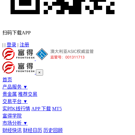
扫码下载APP
|
|
登录
|
注册
×
首页
产品服务
▼
贵金属
推荐交易
交易平台
▼
实时K线行情
APP 下载
MT5
富得学院
市场分析
▼
财经快讯
财经日历
历史回顾