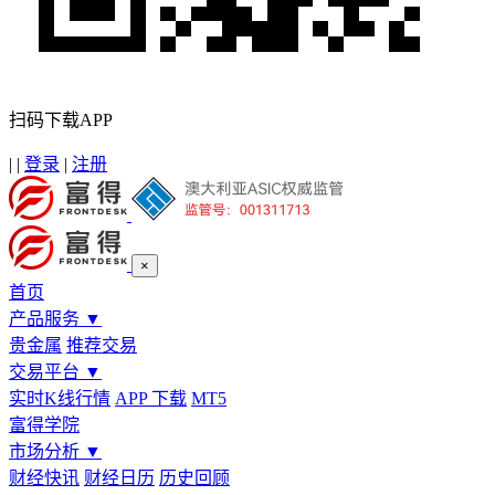
扫码下载APP
|
|
登录
|
注册
×
首页
产品服务
▼
贵金属
推荐交易
交易平台
▼
实时K线行情
APP 下载
MT5
富得学院
市场分析
▼
财经快讯
财经日历
历史回顾