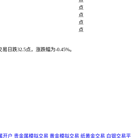
点
点
点
点
点
交易日跌32.5点，涨跌幅为-0.45%。
属开户
贵金属模拟交易
黄金模拟交易
纸黄金交易
白银交易平