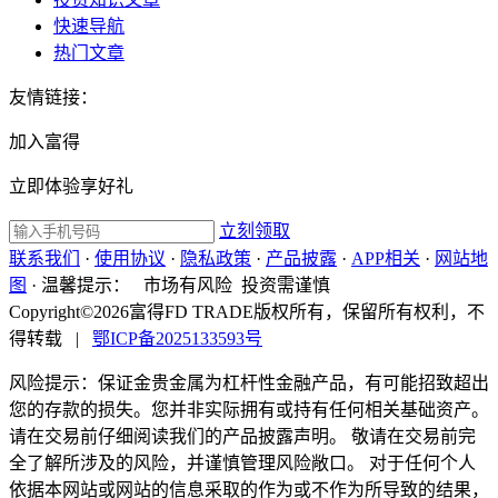
快速导航
热门文章
友情链接：
加入富得
立即体验享好礼
立刻领取
联系我们
·
使用协议
·
隐私政策
·
产品披露
·
APP相关
·
网站地
图
·
温馨提示：
市场有风险 投资需谨慎
Copyright©2026富得FD TRADE版权所有，保留所有权利，不
得转载
|
鄂ICP备2025133593号
风险提示：保证金贵金属为杠杆性金融产品，有可能招致超出
您的存款的损失。您并非实际拥有或持有任何相关基础资产。
请在交易前仔细阅读我们的产品披露声明。 敬请在交易前完
全了解所涉及的风险，并谨慎管理风险敞口。 对于任何个人
依据本网站或网站的信息采取的作为或不作为所导致的结果，