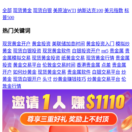
全部
现货黄金
现货白银
美原油WTI
纳斯达克100
美元指数
标
普500
热门关键词
现货黄金开户
黄金投资
美联储加息时间
黄金投资入门
模拟炒
黄金
现货白银投资
现货黄金软件
白银投资开户
mt5
贵金属
贵
金属模拟交易
现货黄金投资
纸黄金交易
现货黄金行情
贵金属
投资
黄金交易平台
伦敦金交易时间
香港贵金属
点差
贵金属
开户
如何炒黄金
现货黄金交易
贵金属软件
白银交易平台
炒
黄金
现货白银开户
头寸
炒黄金赚钱技巧
炒黄金交易平台
伦
敦金行情