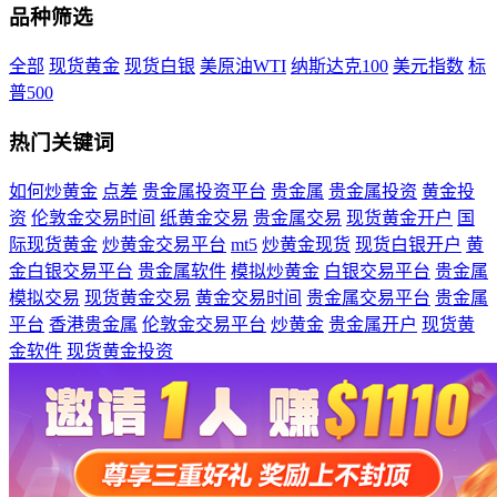
品种筛选
全部
现货黄金
现货白银
美原油WTI
纳斯达克100
美元指数
标
普500
热门关键词
如何炒黄金
点差
贵金属投资平台
贵金属
贵金属投资
黄金投
资
伦敦金交易时间
纸黄金交易
贵金属交易
现货黄金开户
国
际现货黄金
炒黄金交易平台
mt5
炒黄金现货
现货白银开户
黄
金白银交易平台
贵金属软件
模拟炒黄金
白银交易平台
贵金属
模拟交易
现货黄金交易
黄金交易时间
贵金属交易平台
贵金属
平台
香港贵金属
伦敦金交易平台
炒黄金
贵金属开户
现货黄
金软件
现货黄金投资