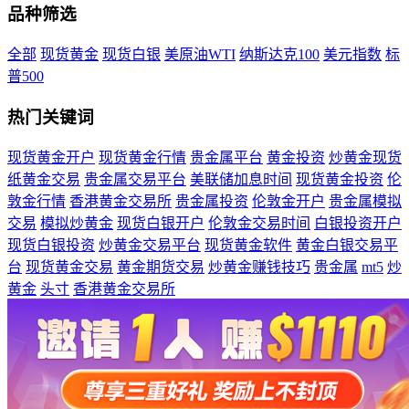
品种筛选
全部
现货黄金
现货白银
美原油WTI
纳斯达克100
美元指数
标
普500
热门关键词
现货黄金开户
现货黄金行情
贵金属平台
黄金投资
炒黄金现货
纸黄金交易
贵金属交易平台
美联储加息时间
现货黄金投资
伦
敦金行情
香港黄金交易所
贵金属投资
伦敦金开户
贵金属模拟
交易
模拟炒黄金
现货白银开户
伦敦金交易时间
白银投资开户
现货白银投资
炒黄金交易平台
现货黄金软件
黄金白银交易平
台
现货黄金交易
黄金期货交易
炒黄金赚钱技巧
贵金属
mt5
炒
黄金
头寸
香港黄金交易所