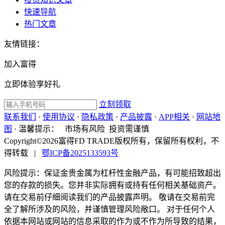
快速导航
热门文章
友情链接：
加入富得
立即体验享好礼
立刻领取
联系我们
·
使用协议
·
隐私政策
·
产品披露
·
APP相关
·
网站地
图
·
温馨提示：
市场有风险 投资需谨慎
Copyright©2026富得FD TRADE版权所有，保留所有权利，不
得转载
|
鄂ICP备2025133593号
风险提示：保证金贵金属为杠杆性金融产品，有可能招致超出
您的存款的损失。您并非实际拥有或持有任何相关基础资产。
请在交易前仔细阅读我们的产品披露声明。 敬请在交易前完
全了解所涉及的风险，并谨慎管理风险敞口。 对于任何个人
依据本网站或网站的信息采取的作为或不作为所导致的结果，