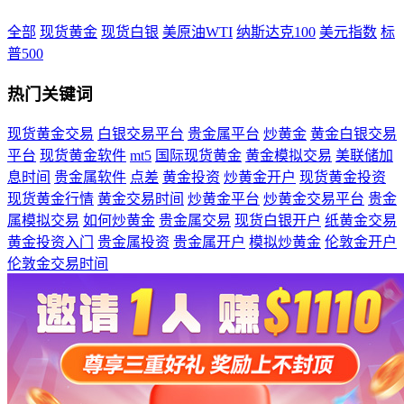
全部
现货黄金
现货白银
美原油WTI
纳斯达克100
美元指数
标
普500
热门关键词
现货黄金交易
白银交易平台
贵金属平台
炒黄金
黄金白银交易
平台
现货黄金软件
mt5
国际现货黄金
黄金模拟交易
美联储加
息时间
贵金属软件
点差
黄金投资
炒黄金开户
现货黄金投资
现货黄金行情
黄金交易时间
炒黄金平台
炒黄金交易平台
贵金
属模拟交易
如何炒黄金
贵金属交易
现货白银开户
纸黄金交易
黄金投资入门
贵金属投资
贵金属开户
模拟炒黄金
伦敦金开户
伦敦金交易时间