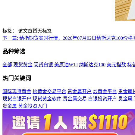
标签：
该文章暂无标签
下一篇:
纳指期货实时行情，2026年07月02日纳斯达克100价格
品种筛选
全部
现货黄金
现货白银
美原油WTI
纳斯达克100
美元指数
标普
热门关键词
国际现货黄金
炒黄金交易平台
贵金属开户
炒黄金平台
贵金属
现货白银开户
现货黄金软件
贵金属交易
白银投资开户
贵金属
贵金属
黄金投资入门