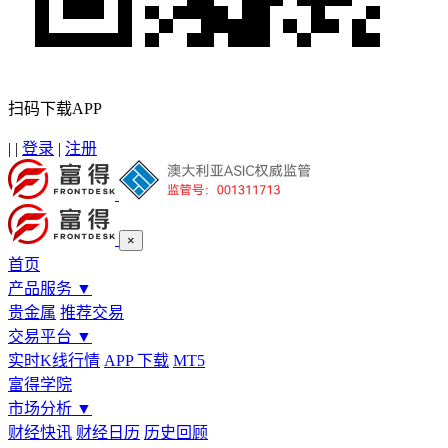
扫码下载APP
|
|
登录
|
注册
×
首页
产品服务
▼
贵金属
推荐交易
交易平台
▼
实时K线行情
APP 下载
MT5
富得学院
市场分析
▼
财经快讯
财经日历
历史回顾