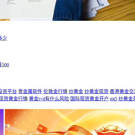
多少
500
投资平台
贵金属软件
伦敦金行情
炒黄金
炒黄金现货
香港黄金交
现货黄金行情
黄金t+d有什么风险
国际现货黄金开户
mt5
炒黄金