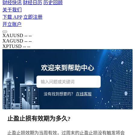
财经快讯
财经日历
历史回顾
关于我们
下载 APP
立即注册
开立账户
XAUUSD
--
--
XAGUSD
--
--
XPTUSD
--
--
欢迎来到帮助中心
没有找到想要的？
在线客服
止盈止损有效期为多久?
止盈止损效期为当周有效，过周末的止盈止损没有触发将会