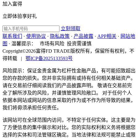
加入富得
立即体验享好礼
立刻领取
联系我们
·
使用协议
·
隐私政策
·
产品披露
·
APP相关
·
网站地
图
·
温馨提示：
市场有风险 投资需谨慎
Copyright©2026富得FD TRADE版权所有，保留所有权利，不
得转载
|
鄂ICP备2025133593号
风险提示：保证金贵金属为杠杆性金融产品，有可能招致超出
您的存款的损失。您并非实际拥有或持有任何相关基础资产。
请在交易前仔细阅读我们的产品披露声明。 敬请在交易前完
全了解所涉及的风险，并谨慎管理风险敞口。 对于任何个人
依据本网站或网站的信息采取的作为或不作为所导致的结果，
我们将毋须承担任何责任。
该网站可在全球范围内访问，不特定于任何实体。这主要是为
了方便信息的集中展示和对比。您的实际权利和义务将根据您
选择的实体和司法管辖区确定。当地法律和法规可能禁止或限