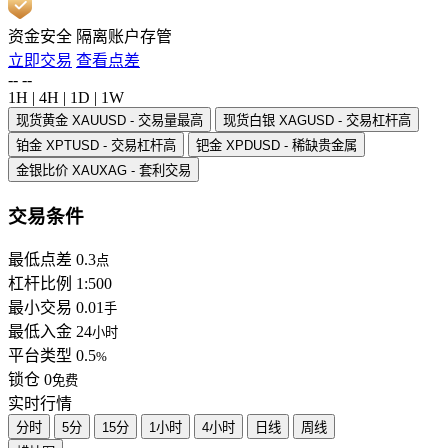
资金安全
隔离账户存管
立即交易
查看点差
--
--
1H
|
4H
|
1D
|
1W
现货黄金
XAUUSD - 交易量最高
现货白银
XAGUSD - 交易杠杆高
铂金
XPTUSD - 交易杠杆高
钯金
XPDUSD - 稀缺贵金属
金银比价
XAUXAG - 套利交易
交易条件
最低点差
0.3
点
杠杆比例
1:500
最小交易
0.01
手
最低入金
24
小时
平台类型
0.5
%
锁仓
0
免费
实时行情
分时
5分
15分
1小时
4小时
日线
周线