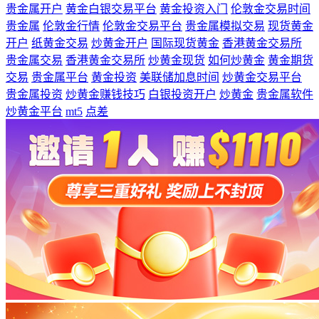
贵金属开户
黄金白银交易平台
黄金投资入门
伦敦金交易时间
贵金属
伦敦金行情
伦敦金交易平台
贵金属模拟交易
现货黄金
开户
纸黄金交易
炒黄金开户
国际现货黄金
香港黄金交易所
贵金属交易
香港黄金交易所
炒黄金现货
如何炒黄金
黄金期货
交易
贵金属平台
黄金投资
美联储加息时间
炒黄金交易平台
贵金属投资
炒黄金赚钱技巧
白银投资开户
炒黄金
贵金属软件
炒黄金平台
mt5
点差