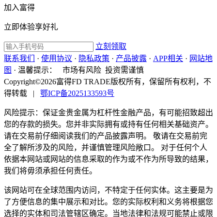
加入富得
立即体验享好礼
立刻领取
联系我们
·
使用协议
·
隐私政策
·
产品披露
·
APP相关
·
网站地
图
·
温馨提示：
市场有风险 投资需谨慎
Copyright©2026富得FD TRADE版权所有，保留所有权利，不
得转载
|
鄂ICP备2025133593号
风险提示：保证金贵金属为杠杆性金融产品，有可能招致超出
您的存款的损失。您并非实际拥有或持有任何相关基础资产。
请在交易前仔细阅读我们的产品披露声明。 敬请在交易前完
全了解所涉及的风险，并谨慎管理风险敞口。 对于任何个人
依据本网站或网站的信息采取的作为或不作为所导致的结果，
我们将毋须承担任何责任。
该网站可在全球范围内访问，不特定于任何实体。这主要是为
了方便信息的集中展示和对比。您的实际权利和义务将根据您
选择的实体和司法管辖区确定。当地法律和法规可能禁止或限