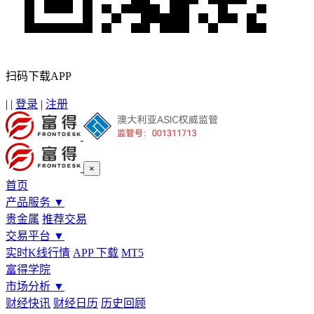
扫码下载APP
|
|
登录
|
注册
×
首页
产品服务
▼
贵金属
推荐交易
交易平台
▼
实时K线行情
APP 下载
MT5
富得学院
市场分析
▼
财经快讯
财经日历
历史回顾